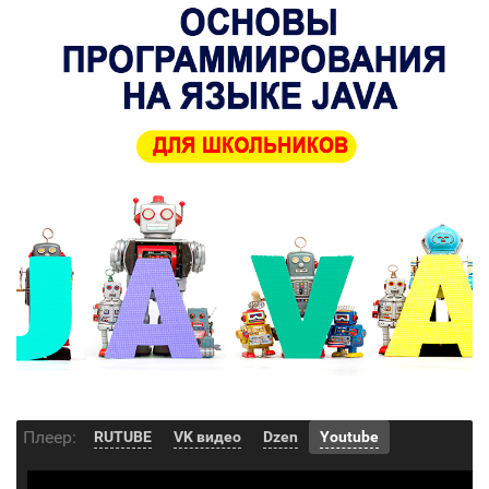
Плеер:
RUTUBE
VK видео
Dzen
Youtube