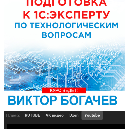
Плеер:
RUTUBE
VK видео
Dzen
Youtube