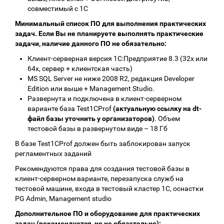
совместимый с 1С
Минимальный список ПО для выполнения практических
задач. Если Вы не планируете выполнять практические
задачи, наличие данного ПО не обязательно:
Клиент-серверная версия 1С:Предприятие 8.3 (32х или
64х, сервер + клиентская часть)
MS SQL Server не ниже 2008 R2, редакция Developer
Edition или выше + Management Studio.
Развернута и подключена в клиент-серверном
варианте база Test1CProf
(актуальную ссылку на dt-
файл базы уточнить у организаторов)
. Объем
тестовой базы в развернутом виде – 18 Гб
В базе Test1CProf должен быть заблокирован запуск
регламентных заданий
Рекомендуются права для создания тестовой базы в
клиент-серверном варианте, перезапуска служб на
тестовой машине, входа в тестовый кластер 1С, оснастки
PG Admin, Management studio
Дополнительное ПО и оборудование для практических
задач (рекомендуется, но не обязательно):